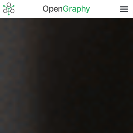
OpenGraphy