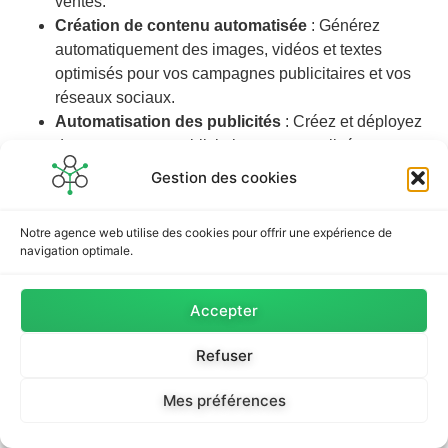
ventes.
Création de contenu automatisée
: Générez
automatiquement des images, vidéos et textes
optimisés pour vos campagnes publicitaires et vos
réseaux sociaux.
Automatisation des publicités
: Créez et déployez
des campagnes publicitaires personnalisées sur
plusieurs plateformes avec un minimum d’effort.
Gestion des cookies
Enrichissement des flux de données produits
:
Pour les e-commerçants, améliorez la qualité de vos
Notre agence web utilise des cookies pour offrir une expérience de
catalogues produits en enrichissant les descriptions,
navigation optimale.
images et métadonnées pour augmenter la visibilité
et les conversions.
Accepter
Voici une photo de notre CEO converti grâce à l’IA en
personnage réutilisable puis croisé avec un robot pour
Refuser
l’intégrer dans un environnement de startup futuriste :
Mes préférences